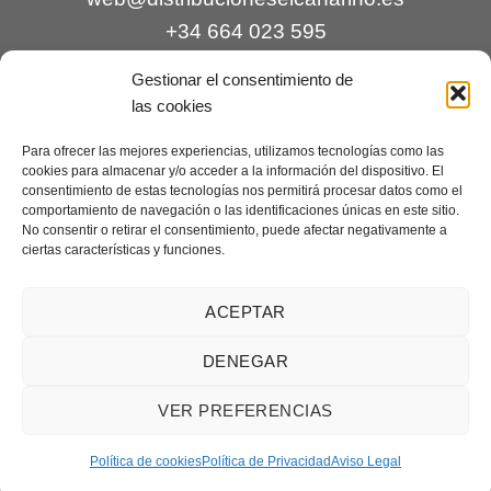
+34 664 023 595
Gestionar el consentimiento de
las cookies
Para ofrecer las mejores experiencias, utilizamos tecnologías como las
cookies para almacenar y/o acceder a la información del dispositivo. El
consentimiento de estas tecnologías nos permitirá procesar datos como el
comportamiento de navegación o las identificaciones únicas en este sitio.
Contacto
|
Incidencias
|
Devoluciones
|
No consentir o retirar el consentimiento, puede afectar negativamente a
ciertas características y funciones.
Condiciones generales
Mantenimiento web a cargo de
Creaciones Digitales – mantenimiento web
.
ACEPTAR
DENEGAR
Aviso legal
|
Política de privacidad
|
Condiciones generales de
VER PREFERENCIAS
venta
|
Cookies
Copyright 2026 ©
Distribuciones El Canarino
¿Necesitas ayuda?
Contáctanos
Política de cookies
Política de Privacidad
Aviso Legal