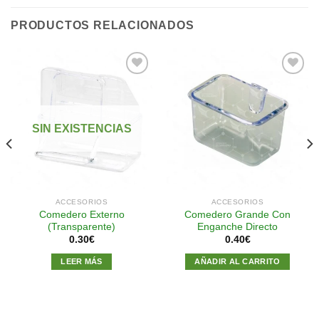
PRODUCTOS RELACIONADOS
Añadir
Añadir
a la
a la
SIN EXISTENCIAS
lista de
lista de
deseos
deseos
ACCESORIOS
ACCESORIOS
Comedero Externo
Comedero Grande Con
(Transparente)
Enganche Directo
0.30
€
0.40
€
LEER MÁS
AÑADIR AL CARRITO