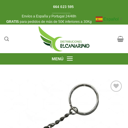
Saltar
664 023 595
al
Envíos a España y Portugal 24/48h
contenido
Español
▼
​GRATIS
para pedidos de más de 50€ inferiores a 30Kg
MENÚ
Añadir
a la
lista de
deseos