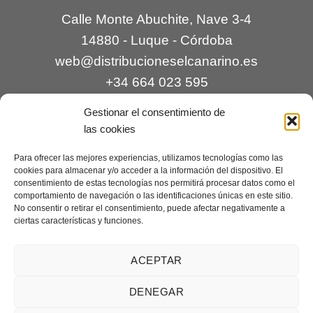
Calle Monte Abuchite, Nave 3-4
14880 - Luque - Córdoba
web@distribucioneselcanarino.es
+34 664 023 595
Gestionar el consentimiento de
las cookies
Para ofrecer las mejores experiencias, utilizamos tecnologías como las
cookies para almacenar y/o acceder a la información del dispositivo. El
consentimiento de estas tecnologías nos permitirá procesar datos como el
comportamiento de navegación o las identificaciones únicas en este sitio.
Contacto
|
Incidencias
|
Devoluciones
|
No consentir o retirar el consentimiento, puede afectar negativamente a
ciertas características y funciones.
Condiciones generales
Mantenimiento web a cargo de
Creaciones Digitales – mantenimiento web
.
ACEPTAR
DENEGAR