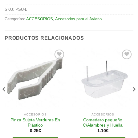
SKU:
PSU-L
Categorías:
ACCESORIOS
,
Accesorios para el Aviario
PRODUCTOS RELACIONADOS
Añadir
Añadir
a la
a la
lista de
lista de
deseos
deseos
ACCESORIOS
ACCESORIOS
Pinza Sujeta Verduras En
Comedero pequeño
Plástico
C/Alambres y Huella
0.25
€
1.10
€