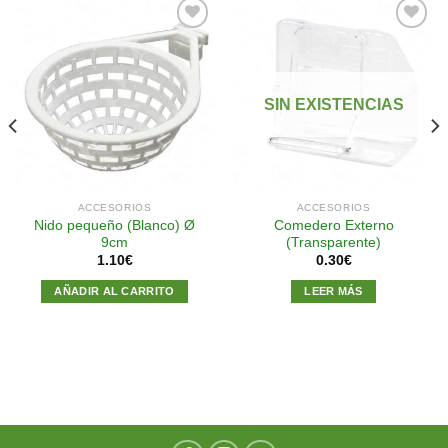
Añadir
Añadir
a la
a la
SIN EXISTENCIAS
lista de
lista de
deseos
deseos
ACCESORIOS
ACCESORIOS
Nido pequeño (Blanco) Ø
Comedero Externo
9cm
(Transparente)
1.10
€
0.30
€
AÑADIR AL CARRITO
LEER MÁS