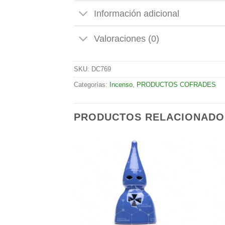
Información adicional
Valoraciones (0)
SKU:
DC769
Categorías:
Incenso
,
PRODUCTOS COFRADES
PRODUCTOS RELACIONADO
Añadir
Añadir
a la
a la
lista de
lista de
deseos
deseos