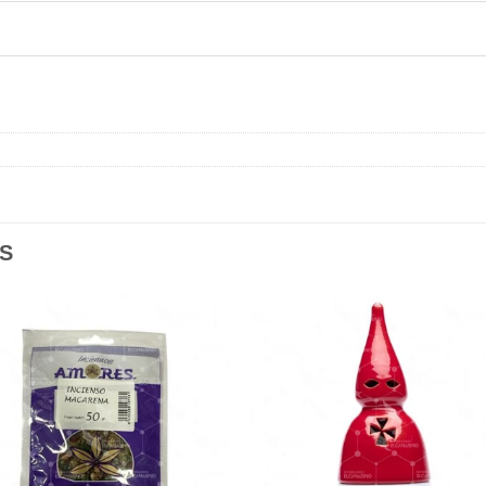
S
Añadir
Aña
a la
a l
lista de
lista
deseos
des