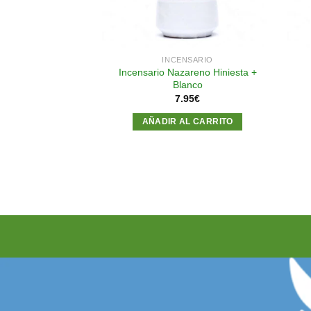
 NAZARENO
INCENSARIO
Incensario Nazareno Hiniesta +
no Verde y Blanco
Blanco
95
€
7.95
€
AL CARRITO
AÑADIR AL CARRITO