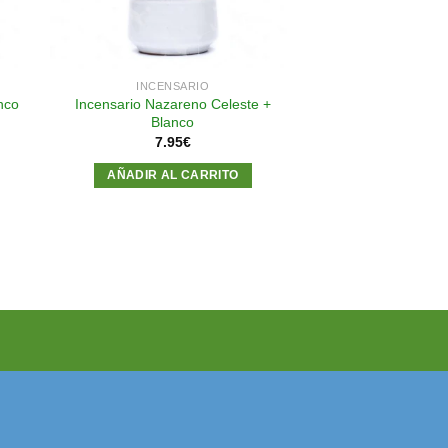
INCENSARIO
Incensario Nazareno Celeste +
nco
Blanco
7.95
€
AÑADIR AL CARRITO