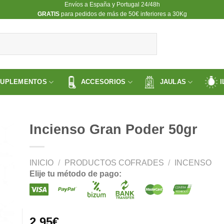
Envíos a España y Portugal 24/48h
​GRATIS
para pedidos de más de 50€ inferiores a 30Kg
SUPLEMENTOS
ACCESORIOS
JAULAS
I
Incienso Gran Poder 50gr
INICIO
/
PRODUCTOS COFRADES
/
INCENSO
ir
Elije tu método de pago:
a
 de
os
2.95
€