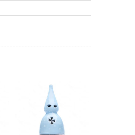
dir
Añadir
a
a la
 de
lista de
eos
deseos