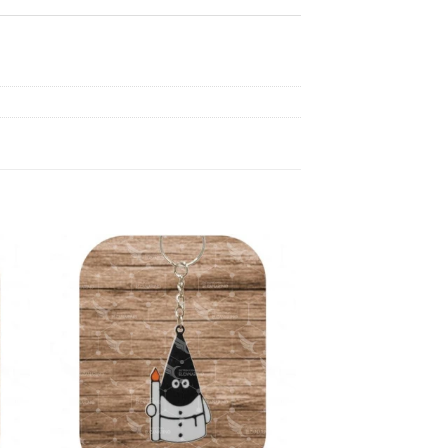
dir
Añadir
a
a la
 de
lista de
eos
deseos