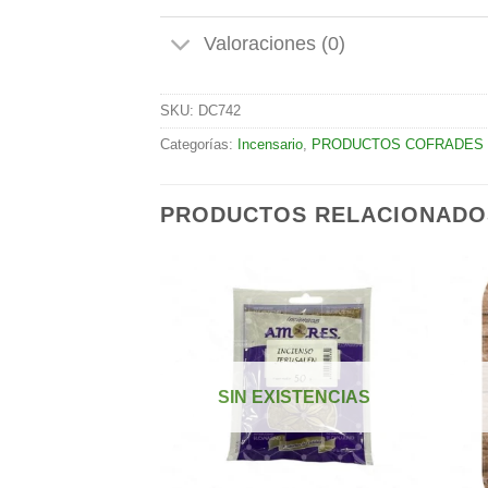
Valoraciones (0)
SKU:
DC742
Categorías:
Incensario
,
PRODUCTOS COFRADES
PRODUCTOS RELACIONADO
Añadir
Añadir
a la
a la
lista de
lista de
STENCIAS
SIN EXISTENCIAS
deseos
deseos