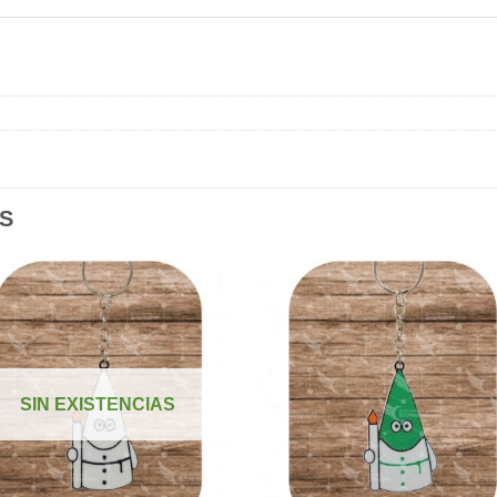
S
Añadir
Aña
a la
a l
lista de
lista
SIN EXISTENCIAS
deseos
des