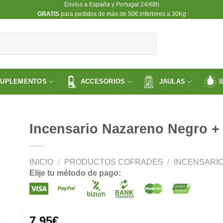
Envíos a España y Portugal 24/48h
​GRATIS
para pedidos de más de 50€ inferiores a 30Kg
SUPLEMENTOS
ACCESORIOS
JAULAS
I
Incensario Nazareno Negro +
INICIO
/
PRODUCTOS COFRADES
/
INCENSARI
ir
Elije tu método de pago:
a
 de
os
7.95
€