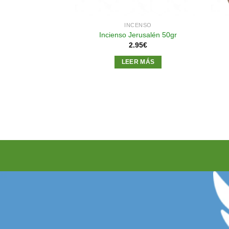
NSARIO
INCENSO
azareno Verde +
Incienso Jerusalén 50gr
anco
2.95
€
95
€
LEER MÁS
R MÁS