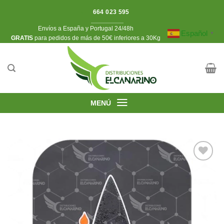
Saltar
664 023 595
al
Envíos a España y Portugal 24/48h
contenido
Español
▼
​GRATIS
para pedidos de más de 50€ inferiores a 30Kg
MENÚ
Añadir
a la
lista de
deseos