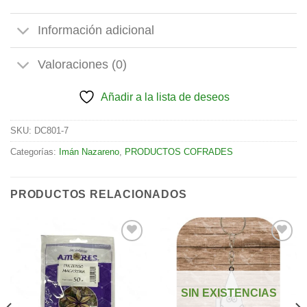
Información adicional
Valoraciones (0)
Añadir a la lista de deseos
SKU:
DC801-7
Categorías:
Imán Nazareno
,
PRODUCTOS COFRADES
PRODUCTOS RELACIONADOS
Añadir
Añadir
a la
a la
SIN EXISTENCIAS
lista de
lista de
deseos
deseos