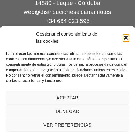
14880 - Luque - Córdoba
web@distribucioneselcanarino.es
+34 664 023 595
Gestionar el consentimiento de
las cookies
Para ofrecer las mejores experiencias, utilizamos tecnologías como las
cookies para almacenar y/o acceder a la información del dispositivo. El
consentimiento de estas tecnologías nos permitirá procesar datos como el
comportamiento de navegación o las identificaciones únicas en este sitio.
Contacto
|
Incidencias
|
Devoluciones
|
No consentir o retirar el consentimiento, puede afectar negativamente a
ciertas características y funciones.
Condiciones generales
Mantenimiento web a cargo de
Creaciones Digitales – mantenimiento web
.
ACEPTAR
DENEGAR
Aviso legal
|
Política de privacidad
|
Condiciones generales de
VER PREFERENCIAS
venta
|
Cookies
Copyright 2026 ©
Distribuciones El Canarino
¿Necesitas ayuda?