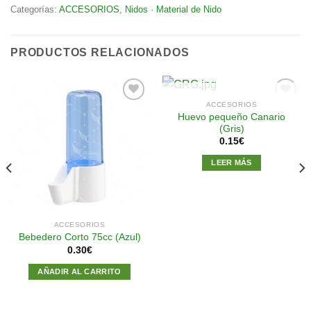
Categorías:
ACCESORIOS
,
Nidos · Material de Nido
PRODUCTOS RELACIONADOS
SIN EXISTENCIAS
ACCESORIOS
Huevo pequeño Canario
(Gris)
Añadir
Añadir
0.15
€
a la
a la
lista de
lista de
LEER MÁS
deseos
deseos
ACCESORIOS
Bebedero Corto 75cc (Azul)
0.30
€
AÑADIR AL CARRITO