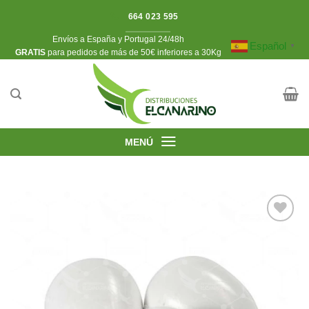
Saltar
664 023 595
al
Envíos a España y Portugal 24/48h
contenido
Español
▼
​GRATIS
para pedidos de más de 50€ inferiores a 30Kg
MENÚ
Añadir
a la
lista de
deseos