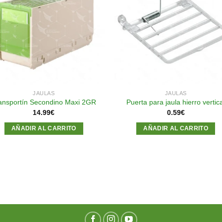
Añadir
Aña
a la
a l
lista de
lista
deseos
des
JAULAS
JAULAS
ansportín Secondino Maxi 2GR
Puerta para jaula hierro vertic
14.99
€
0.59
€
AÑADIR AL CARRITO
AÑADIR AL CARRITO