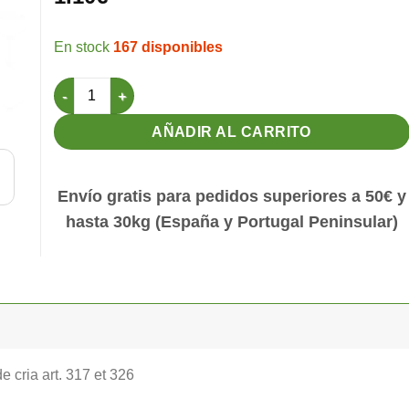
167 disponibles
GuÍa para pared divisoria para jaula de crÍa 58cm cantid
AÑADIR AL CARRITO
Envío gratis para pedidos superiores a 50€ y
hasta 30kg (España y Portugal Peninsular)
e cria art. 317 et 326