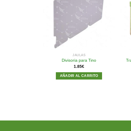
Añadir
Añadir
a la
a la
lista de
lista de
deseos
deseos
ULAS
JAULAS
ara 12 Secondinos
Divisoria para Tino
Tr
dios
1.85
€
.95
€
AÑADIR AL CARRITO
AL CARRITO