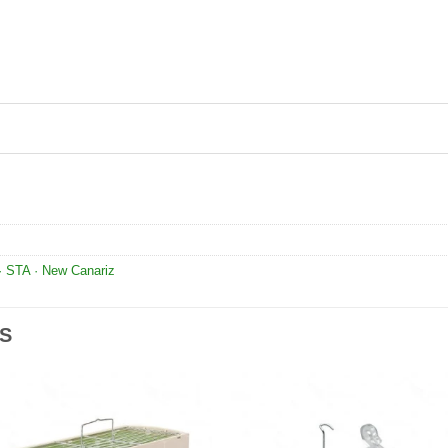
· STA · New Canariz
S