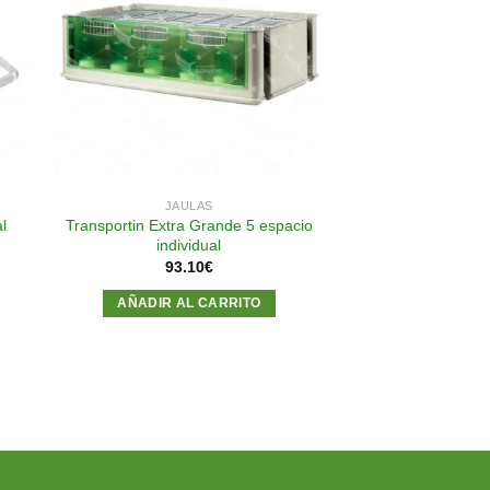
dir
Añadir
a
a la
 de
lista de
eos
deseos
JAULAS
Transportin Extra Grande 5 espacio
al
individual
93.10
€
AÑADIR AL CARRITO