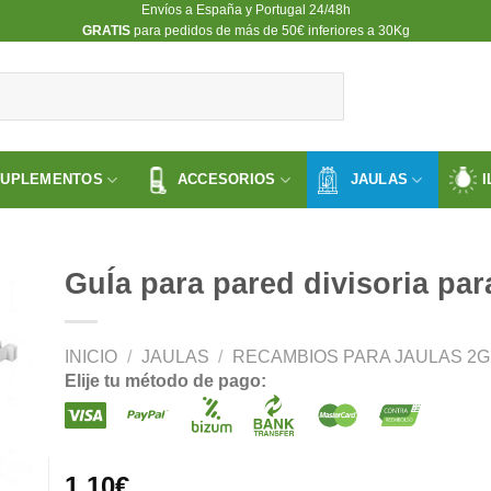
Envíos a España y Portugal 24/48h
​GRATIS
para pedidos de más de 50€ inferiores a 30Kg
SUPLEMENTOS
ACCESORIOS
JAULAS
I
GuÍa para pared divisoria par
INICIO
/
JAULAS
/
RECAMBIOS PARA JAULAS 2GR
ir
Elije tu método de pago:
a
 de
os
1.10
€