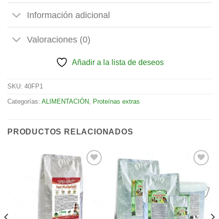
Información adicional
Valoraciones (0)
Añadir a la lista de deseos
SKU:
40FP1
Categorías:
ALIMENTACIÓN
,
Proteínas extras
PRODUCTOS RELACIONADOS
Añadir
Añadir
a la
a la
lista de
lista de
deseos
deseos