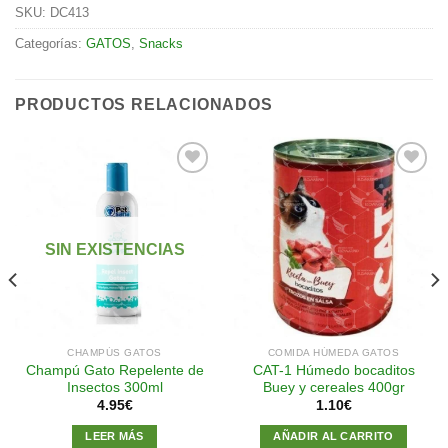
SKU:
DC413
Categorías:
GATOS
,
Snacks
PRODUCTOS RELACIONADOS
Añadir
Añadir
a la
a la
SIN EXISTENCIAS
lista de
lista de
deseos
deseos
CHAMPÚS GATOS
COMIDA HÚMEDA GATOS
Champú Gato Repelente de
CAT-1 Húmedo bocaditos
Insectos 300ml
Buey y cereales 400gr
4.95
€
1.10
€
LEER MÁS
AÑADIR AL CARRITO