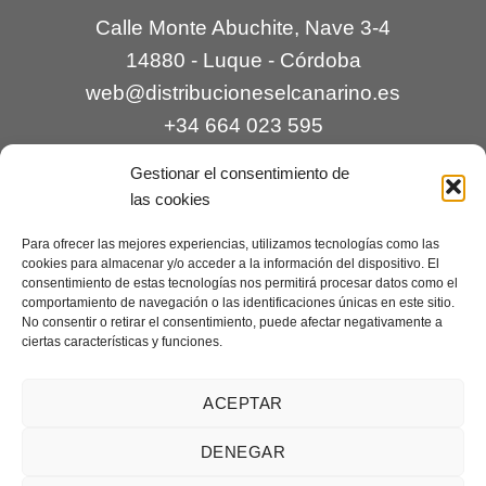
Calle Monte Abuchite, Nave 3-4
14880 - Luque - Córdoba
web@distribucioneselcanarino.es
+34 664 023 595
Gestionar el consentimiento de
las cookies
Para ofrecer las mejores experiencias, utilizamos tecnologías como las
cookies para almacenar y/o acceder a la información del dispositivo. El
consentimiento de estas tecnologías nos permitirá procesar datos como el
comportamiento de navegación o las identificaciones únicas en este sitio.
Contacto
|
Incidencias
|
Devoluciones
|
No consentir o retirar el consentimiento, puede afectar negativamente a
ciertas características y funciones.
Condiciones generales
Mantenimiento web a cargo de
Creaciones Digitales – mantenimiento web
.
ACEPTAR
DENEGAR