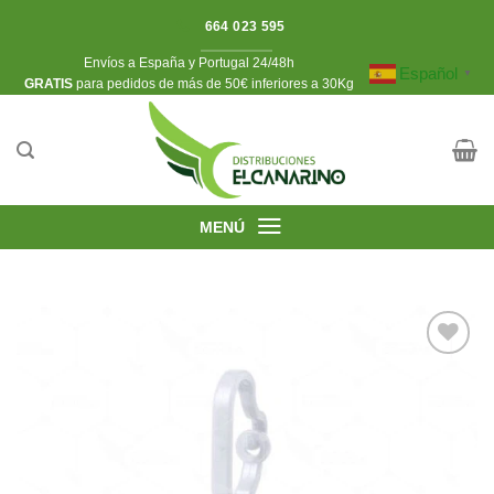
Saltar
664 023 595
al
Envíos a España y Portugal 24/48h
contenido
Español
▼
​GRATIS
para pedidos de más de 50€ inferiores a 30Kg
MENÚ
Añadir
a la
lista de
deseos