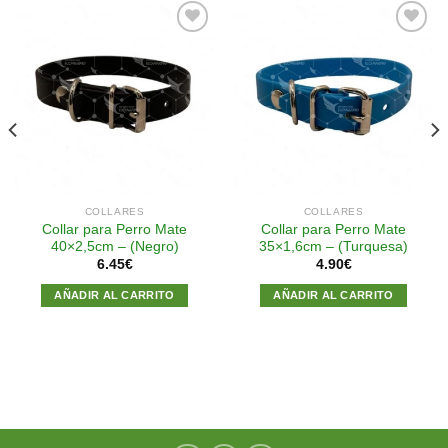
Añadir
Añadir
a la
a la
lista de
lista de
deseos
deseos
COLLARES
COLLARES
Collar para Perro Mate
Collar para Perro Mate
40×2,5cm – (Negro)
35×1,6cm – (Turquesa)
6.45
€
4.90
€
AÑADIR AL CARRITO
AÑADIR AL CARRITO