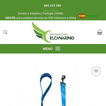
Saltar
664 023 595
al
Envíos a España y Portugal 24/48h
contenido
Español
▼
​GRATIS
para pedidos de más de 50€ inferiores a 30Kg
MENÚ
Añadir
a la
lista de
deseos