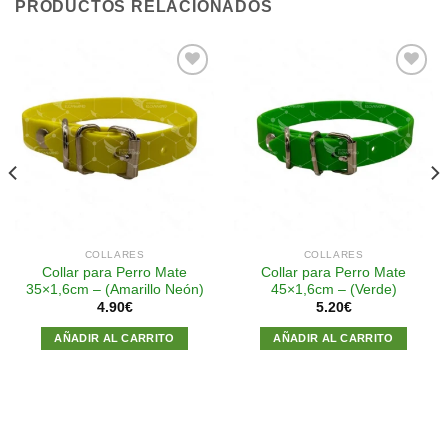
PRODUCTOS RELACIONADOS
Añadir
Añadir
a la
a la
lista de
lista de
deseos
deseos
COLLARES
COLLARES
Collar para Perro Mate
Collar para Perro Mate
35×1,6cm – (Amarillo Neón)
45×1,6cm – (Verde)
4.90
€
5.20
€
AÑADIR AL CARRITO
AÑADIR AL CARRITO