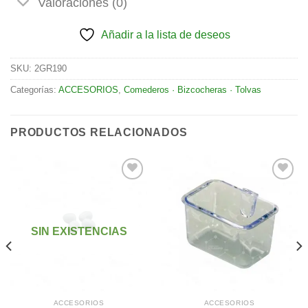
Valoraciones (0)
Añadir a la lista de deseos
SKU:
2GR190
Categorías:
ACCESORIOS
,
Comederos · Bizcocheras · Tolvas
PRODUCTOS RELACIONADOS
Añadir
Añadir
a la
a la
SIN EXISTENCIAS
lista de
lista de
deseos
deseos
ACCESORIOS
ACCESORIOS