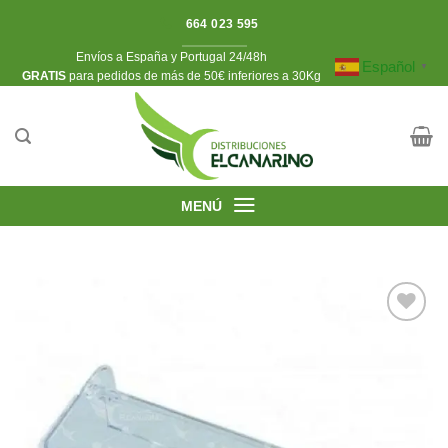
Saltar
664 023 595
al
Envíos a España y Portugal 24/48h
contenido
Español
▼
​GRATIS
para pedidos de más de 50€ inferiores a 30Kg
MENÚ
Añadir
a la
lista de
deseos