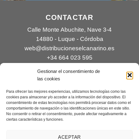
CONTACTAR
Calle Monte Abuchite, Nave 3-4
14880 - Luque - Córdoba
web@distribucioneselcanarino.es
+34 664 023 595
Gestionar el consentimiento de
las cookies
Para ofrecer las mejores experiencias, utilizamos tecnologías como las
cookies para almacenar y/o acceder a la información del dispositivo. El
consentimiento de estas tecnologías nos permitirá procesar datos como el
comportamiento de navegación o las identificaciones únicas en este sitio.
Contacto
|
Incidencias
|
Devoluciones
|
No consentir o retirar el consentimiento, puede afectar negativamente a
ciertas características y funciones.
Condiciones generales
Mantenimiento web a cargo de
Creaciones Digitales – mantenimiento web
.
ACEPTAR