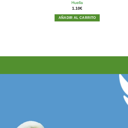
Huella
30
€
1.10
€
R MÁS
AÑADIR AL CARRITO