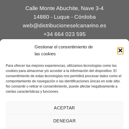
Calle Monte Abuchite, Nave 3-4
14880 - Luque - Córdoba
web@distribucioneselcanarino.es
+34 664 023 595
Gestionar el consentimiento de
las cookies
Para ofrecer las mejores experiencias, utilizamos tecnologías como las
cookies para almacenar y/o acceder a la información del dispositivo. El
consentimiento de estas tecnologías nos permitirá procesar datos como el
comportamiento de navegación o las identificaciones únicas en este sitio.
Contacto
|
Incidencias
|
Devoluciones
|
No consentir o retirar el consentimiento, puede afectar negativamente a
ciertas características y funciones.
Condiciones generales
Mantenimiento web a cargo de
Creaciones Digitales – mantenimiento web
.
ACEPTAR
DENEGAR