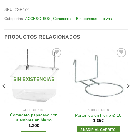
SKU:
2GR472
Categorías:
ACCESORIOS
,
Comederos · Bizcocheras · Tolvas
PRODUCTOS RELACIONADOS
Añadir
Añadir
a la
a la
SIN EXISTENCIAS
lista de
lista de
deseos
deseos
ACCESORIOS
ACCESORIOS
Comedero papagayo con
Portanido en hierro Ø 10
alambres en hierro
1.65
€
1.20
€
AÑADIR AL CARRITO