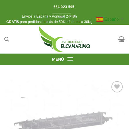
Saltar
664 023 595
al
Envíos a España y Portugal 24/48h
contenido
Español
▼
​GRATIS
para pedidos de más de 50€ inferiores a 30Kg
MENÚ
Añadir
a la
lista de
deseos