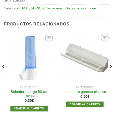
SKU:
2GR253
Categorías:
ACCESORIOS
,
Comederos · Bizcocheras · Tolvas
PRODUCTOS RELACIONADOS
Añadir
Añadir
a la
a la
lista de
lista de
deseos
deseos
ACCESORIOS
ACCESORIOS
Bebedero Largo 90 cc.
comedero gancho plástico
(Azul)
0.50
€
0.30
€
AÑADIR AL CARRITO
AÑADIR AL CARRITO