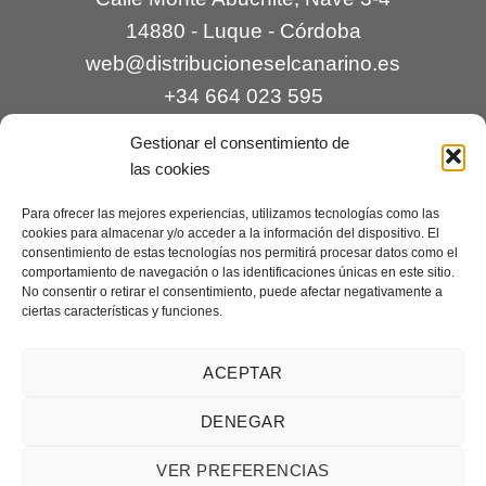
14880 - Luque - Córdoba
web@distribucioneselcanarino.es
+34 664 023 595
Gestionar el consentimiento de
las cookies
Para ofrecer las mejores experiencias, utilizamos tecnologías como las
cookies para almacenar y/o acceder a la información del dispositivo. El
consentimiento de estas tecnologías nos permitirá procesar datos como el
comportamiento de navegación o las identificaciones únicas en este sitio.
Contacto
|
Incidencias
|
Devoluciones
|
No consentir o retirar el consentimiento, puede afectar negativamente a
ciertas características y funciones.
Condiciones generales
Mantenimiento web a cargo de
Creaciones Digitales – mantenimiento web
.
ACEPTAR
DENEGAR
Aviso legal
|
Política de privacidad
|
Condiciones generales de
VER PREFERENCIAS
venta
|
Cookies
Copyright 2026 ©
Distribuciones El Canarino