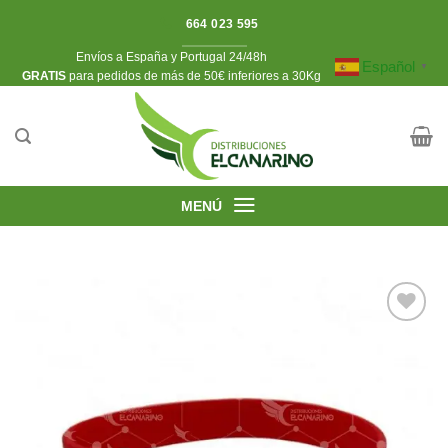
Saltar
664 023 595
al
Envíos a España y Portugal 24/48h
contenido
Español
▼
​GRATIS
para pedidos de más de 50€ inferiores a 30Kg
MENÚ
Añadir
a la
lista de
deseos