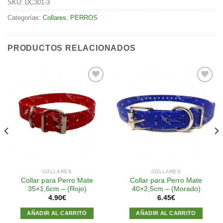
SKU:
DC301-3
Categorías:
Collares
,
PERROS
PRODUCTOS RELACIONADOS
Añadir
Añadir
a la
a la
lista de
lista de
deseos
deseos
COLLARES
COLLARES
Collar para Perro Mate
Collar para Perro Mate
35×1,6cm – (Rojo)
40×2,5cm – (Morado)
4.90
€
6.45
€
AÑADIR AL CARRITO
AÑADIR AL CARRITO