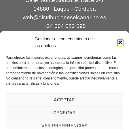
Calle Monte Abuchite, Nave 3-4
14880 - Luque - Córdoba
web@distribucioneselcanarino.es
+34 664 023 595
Gestionar el consentimiento de
las cookies
Para ofrecer las mejores experiencias, utilizamos tecnologías como las
cookies para almacenar y/o acceder a la información del dispositivo. El
consentimiento de estas tecnologías nos permitirá procesar datos como el
comportamiento de navegación o las identificaciones únicas en este sitio.
Contacto
|
Incidencias
|
Devoluciones
|
No consentir o retirar el consentimiento, puede afectar negativamente a
ciertas características y funciones.
Condiciones generales
Mantenimiento web a cargo de
Creaciones Digitales – mantenimiento web
.
ACEPTAR
DENEGAR
Aviso legal
|
Política de privacidad
|
Condiciones generales de
VER PREFERENCIAS