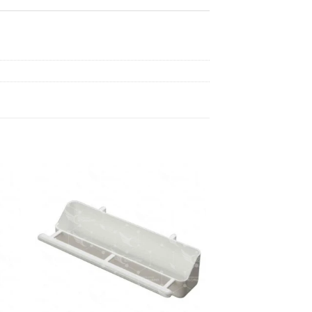
dir
Añadir
a
a la
 de
lista de
eos
deseos