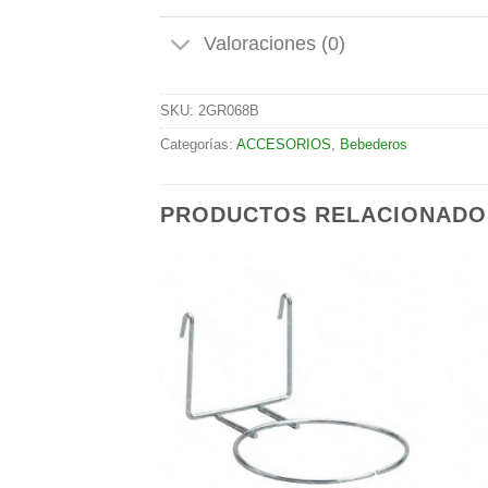
Valoraciones (0)
SKU:
2GR068B
Categorías:
ACCESORIOS
,
Bebederos
PRODUCTOS RELACIONADO
Añadir
Añadir
a la
a la
lista de
lista de
deseos
deseos