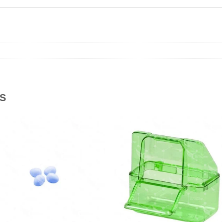
S
Añadir
Aña
a la
a l
lista de
lista
deseos
des