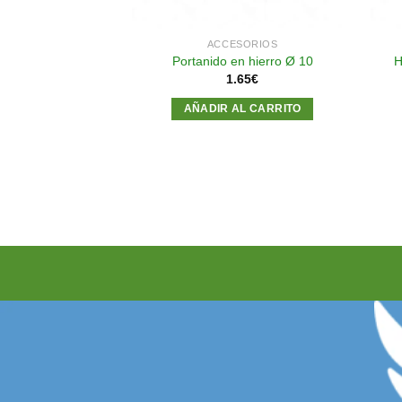
SORIOS
ACCESORIOS
de Con Enganche
Portanido en hierro Ø 10
H
recto
1.65
€
40
€
AÑADIR AL CARRITO
AL CARRITO