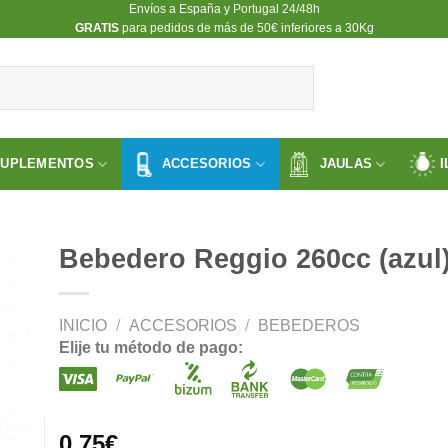
Envíos a España y Portugal 24/48h
​GRATIS
para pedidos de más de 50€ inferiores a 30Kg
SUPLEMENTOS
ACCESORIOS
JAULAS
I
Bebedero Reggio 260cc (azul
INICIO
/
ACCESORIOS
/
BEBEDEROS
ir
Elije tu método de pago:
a
 de
os
0.75
€