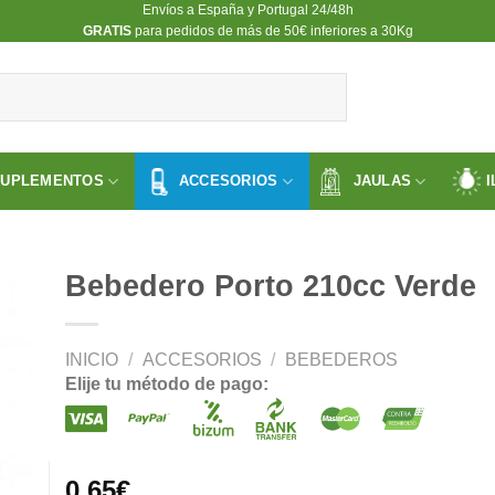
Envíos a España y Portugal 24/48h
​GRATIS
para pedidos de más de 50€ inferiores a 30Kg
SUPLEMENTOS
ACCESORIOS
JAULAS
I
Bebedero Porto 210cc Verde
INICIO
/
ACCESORIOS
/
BEBEDEROS
ir
Elije tu método de pago:
a
 de
os
0.65
€