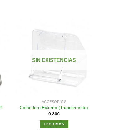
dir
Añadir
a
a la
 de
lista de
SIN EXISTENCIAS
eos
deseos
ACCESORIOS
GR
Comedero Externo (Transparente)
0.30
€
LEER MÁS