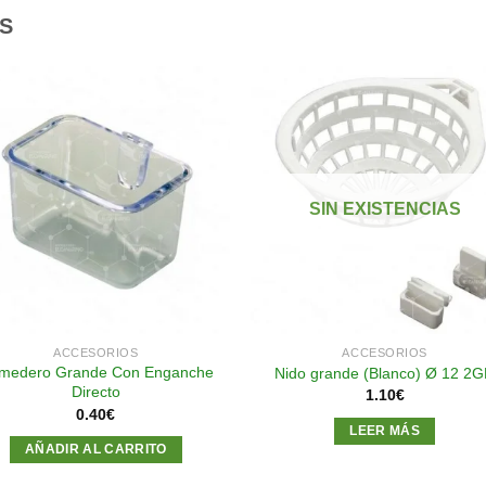
S
Añadir
Aña
a la
a l
lista de
lista
SIN EXISTENCIAS
deseos
des
ACCESORIOS
ACCESORIOS
medero Grande Con Enganche
Nido grande (Blanco) Ø 12 2
Directo
1.10
€
0.40
€
LEER MÁS
AÑADIR AL CARRITO