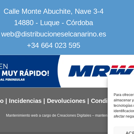
Calle Monte Abuchite, Nave 3-4
14880 - Luque - Córdoba
web@distribucioneselcanarino.es
+34 664 023 595
Para ofrecer
to
|
Incidencias
|
Devoluciones
|
Condiciones g
almacenar y/
tecnologías
identificaci
Mantenimiento web a cargo de
Creaciones Digitales – mantenimiento web
.
afectar nega
AC