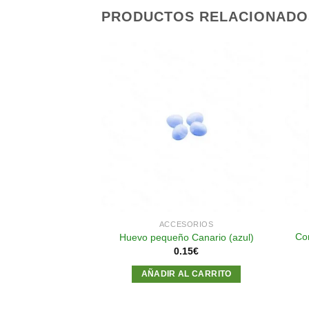
PRODUCTOS RELACIONADO
Añadir
Añadir
a la
a la
lista de
lista de
deseos
deseos
SORIOS
ACCESORIOS
Co
ncho plástico
Huevo pequeño Canario (azul)
50
€
0.15
€
AL CARRITO
AÑADIR AL CARRITO