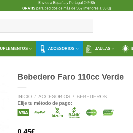
Envíos a España y Portugal 24/48h
​GRATIS
para pedidos de más de 50€ inferiores a 30Kg
SUPLEMENTOS
ACCESORIOS
JAULAS
I
Bebedero Faro 110cc Verde
INICIO
/
ACCESORIOS
/
BEBEDEROS
ir
Elije tu método de pago:
a
 de
os
0.45
€