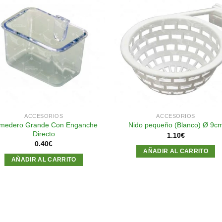
Añadir
Aña
a la
a l
lista de
lista
deseos
des
ACCESORIOS
ACCESORIOS
medero Grande Con Enganche
Nido pequeño (Blanco) Ø 9c
Directo
1.10
€
0.40
€
AÑADIR AL CARRITO
AÑADIR AL CARRITO