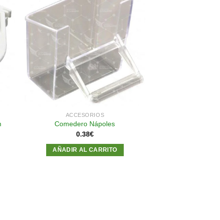
dir
Añadir
a
a la
 de
lista de
eos
deseos
ACCESORIOS
m
Comedero Nápoles
0.38
€
AÑADIR AL CARRITO