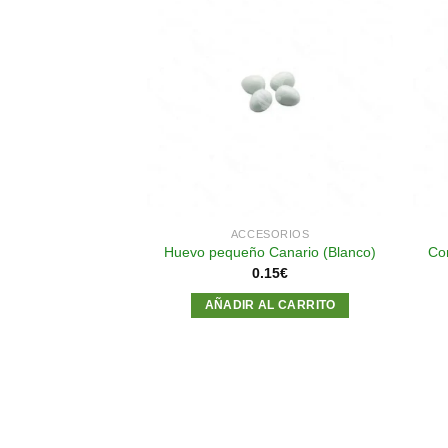
Añadir
Añadir
a la
a la
lista de
lista de
STENCIAS
deseos
deseos
SORIOS
ACCESORIOS
ayo con alambres
Co
Huevo pequeño Canario (Blanco)
hierro
0.15
€
20
€
AÑADIR AL CARRITO
R MÁS