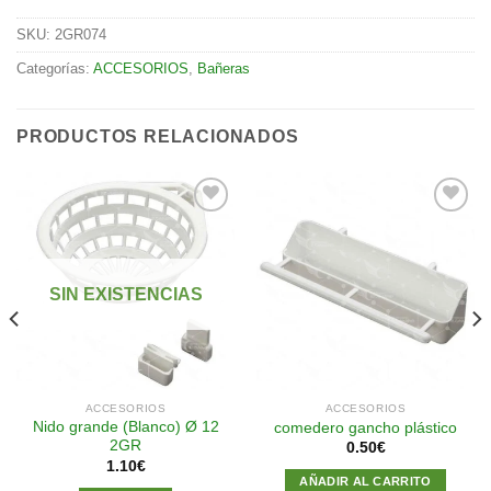
SKU:
2GR074
Categorías:
ACCESORIOS
,
Bañeras
PRODUCTOS RELACIONADOS
Añadir
Añadir
a la
a la
SIN EXISTENCIAS
lista de
lista de
deseos
deseos
ACCESORIOS
ACCESORIOS
Nido grande (Blanco) Ø 12
comedero gancho plástico
2GR
0.50
€
1.10
€
AÑADIR AL CARRITO