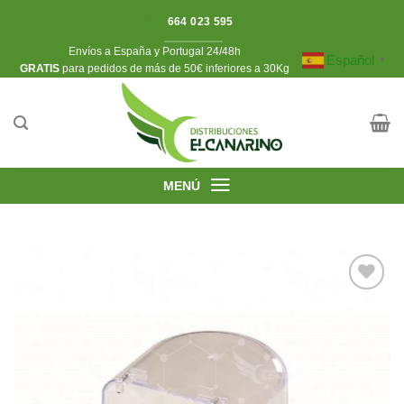
Saltar
664 023 595
al
Envíos a España y Portugal 24/48h
contenido
Español
▼
​GRATIS
para pedidos de más de 50€ inferiores a 30Kg
MENÚ
Añadir
a la
lista de
deseos