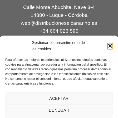
Calle Monte Abuchite, Nave 3-4
14880 - Luque - Córdoba
web@distribucioneselcanarino.es
+34 664 023 595
Gestionar el consentimiento de
las cookies
Para ofrecer las mejores experiencias, utilizamos tecnologías como las
cookies para almacenar y/o acceder a la información del dispositivo. El
consentimiento de estas tecnologías nos permitirá procesar datos como el
comportamiento de navegación o las identificaciones únicas en este sitio.
Contacto
|
Incidencias
|
Devoluciones
|
No consentir o retirar el consentimiento, puede afectar negativamente a
ciertas características y funciones.
Condiciones generales
Mantenimiento web a cargo de
Creaciones Digitales – mantenimiento web
.
ACEPTAR
DENEGAR