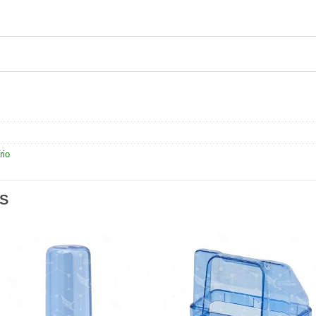
rio
S
Añadir
Aña
a la
a l
lista de
lista