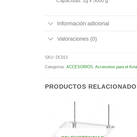
Capacidad: 1g x 5000 g
Información adicional
Valoraciones (0)
SKU:
DC013
Categorías:
ACCESORIOS
,
Accesorios para el Avia
PRODUCTOS RELACIONADO
Añadir
Añadir
a la
a la
lista de
lista de