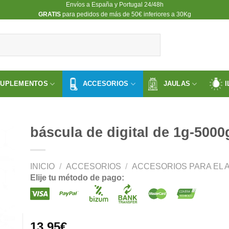
Envíos a España y Portugal 24/48h
​GRATIS
para pedidos de más de 50€ inferiores a 30Kg
SUPLEMENTOS
ACCESORIOS
JAULAS
I
báscula de digital de 1g-5000
INICIO
/
ACCESORIOS
/
ACCESORIOS PARA EL A
ir
Elije tu método de pago:
a
 de
os
13.95
€