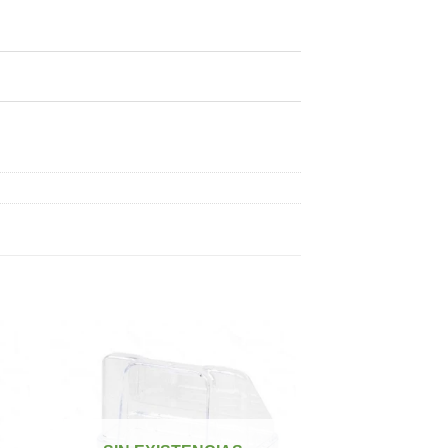
dir
Añadir
a
a la
 de
lista de