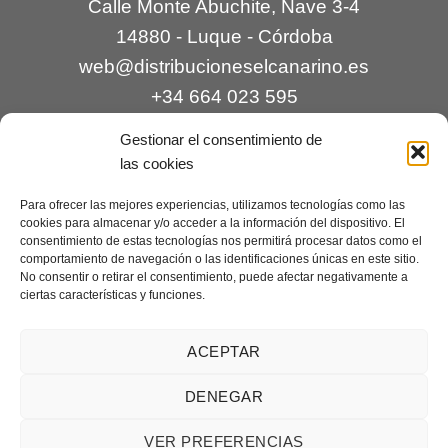
Calle Monte Abuchite, Nave 3-4
14880 - Luque - Córdoba
web@distribucioneselcanarino.es
+34 664 023 595
Gestionar el consentimiento de
las cookies
Para ofrecer las mejores experiencias, utilizamos tecnologías como las
cookies para almacenar y/o acceder a la información del dispositivo. El
consentimiento de estas tecnologías nos permitirá procesar datos como el
comportamiento de navegación o las identificaciones únicas en este sitio.
Contacto
|
Incidencias
|
Devoluciones
|
No consentir o retirar el consentimiento, puede afectar negativamente a
ciertas características y funciones.
Condiciones generales
Mantenimiento web a cargo de
Creaciones Digitales – mantenimiento web
.
ACEPTAR
DENEGAR
Aviso legal
|
Política de privacidad
|
Condiciones generales de
VER PREFERENCIAS