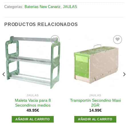
Categorías:
Baterías New Canariz
,
JAULAS
PRODUCTOS RELACIONADOS
Añadir
Añadir
a la
a la
lista de
lista de
deseos
deseos
JAULAS
JAULAS
Maleta Vacia para 8
Transportín Secondino Maxi
Secondinos medios
2GR
49.95
€
14.99
€
AÑADIR AL CARRITO
AÑADIR AL CARRITO