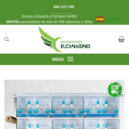
Saltar
664 023 595
al
Envíos a España y Portugal 24/48h
contenido
Español
▼
​GRATIS
para pedidos de más de 50€ inferiores a 30Kg
MENÚ
Añadir
a la
lista de
deseos