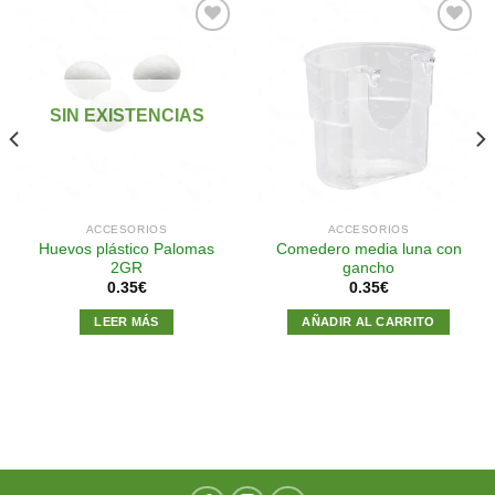
Añadir
Añadir
a la
a la
SIN EXISTENCIAS
lista de
lista de
deseos
deseos
ACCESORIOS
ACCESORIOS
Huevos plástico Palomas
Comedero media luna con
2GR
gancho
0.35
€
0.35
€
LEER MÁS
AÑADIR AL CARRITO